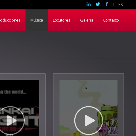
ES
roducciones
Música
Locutores
Galería
Contacto