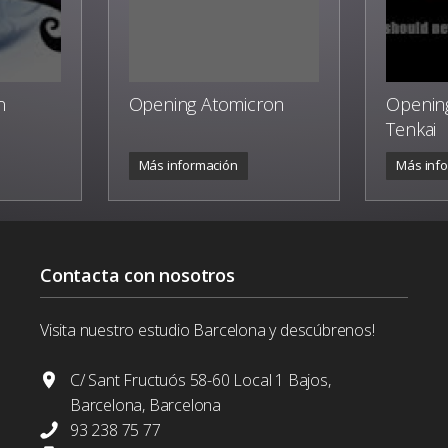
n
Opening Atomicron
Opening
Tenkai
Más información
Más inf
Contacta con nosotros
Visita nuestro estudio Barcelona y descúbrenos!
C/ Sant Fructuós 58-60 Local 1 Bajos,
Barcelona, Barcelona
93 238 75 77