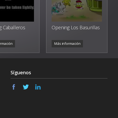
 Caballeros
Opening Los Basurillas
ormación
Más información
Síguenos