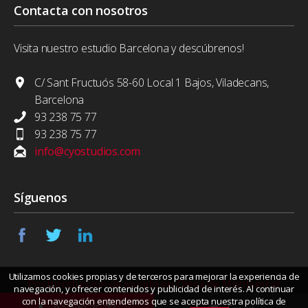
Contacta con nosotros
Visita nuestro estudio Barcelona y descúbrenos!
C/ Sant Fructuós 58-60 Local 1 Bajos, Viladecans,
Barcelona
93 238 75 77
93 238 75 77
info@cyostudios.com
Síguenos
Utilizamos cookies propias y de terceros para mejorar la experiencia de
Postproducción de sonido en Olesa de Montserrat
navegación, y ofrecer contenidos y publicidad de interés. Al continuar
con la navegación entendemos que se acepta nuestra política de