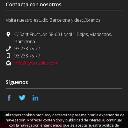
Contacta con nosotros
Visita nuestro estudio Barcelona y descúbrenos!
C/ Sant Fructuós 58-60 Local 1 Bajos, Viladecans,
Barcelona
93 238 75 77
93 238 75 77
info@cyostudios.com
Síguenos
Utilizamos cookies propias y de terceros para mejorar la experiencia de
Producción de sonido en Sant Feliu de Llobregat
navegación, y ofrecer contenidos y publicidad de interés. Al continuar
con la navegación entendemos que se acepta nuestra política de