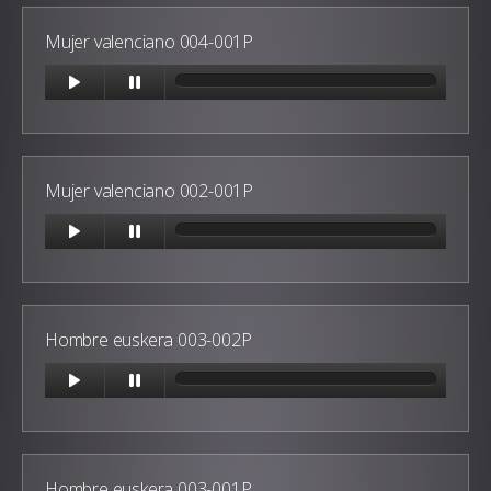
Mujer valenciano 004-001P
Mujer valenciano 002-001P
Hombre euskera 003-002P
Hombre euskera 003-001P