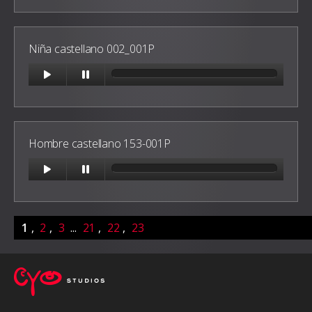
Niña castellano 002_001P
Hombre castellano 153-001P
1
,
2
,
3
...
21
,
22
,
23