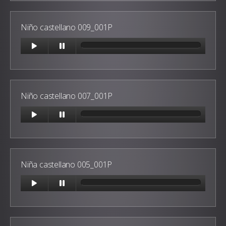
Niño castellano 009_001P
Niño castellano 007_001P
Niña castellano 005_001P