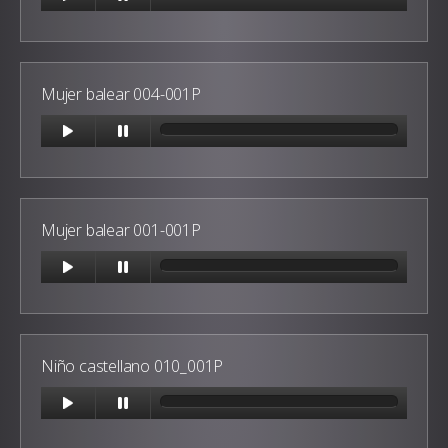
Mujer balear 004-001P
Mujer balear 001-001P
Niño castellano 010_001P