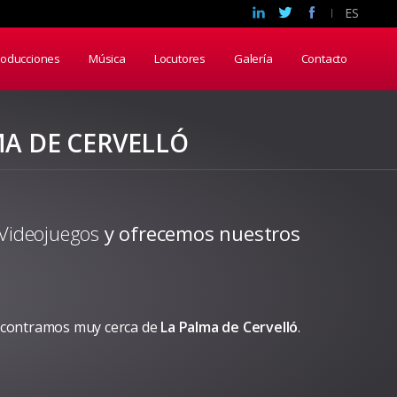
ES
roducciones
Música
Locutores
Galería
Contacto
MA DE CERVELLÓ
 Videojuegos
y ofrecemos nuestros
ncontramos muy cerca de
La Palma de Cervelló
.