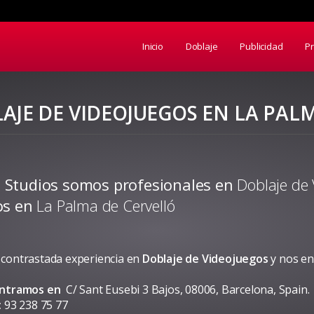
Inicio
Doblaje
Publicidad
P
AJE DE VIDEOJUEGOS EN LA PAL
 Studios somos profesionales en
Doblaje de
ios en
La Palma de Cervelló
contrastada experiencia en
Doblaje de Videojuegos
y nos e
ontramos en
C/ Sant Eusebi 3 Bajos, 08006, Barcelona, Spain.
:
93 238 75 77