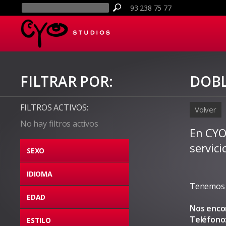
93 238 75 77
FILTRAR POR:
DOBL
FILTROS ACTIVOS:
Volver
No hay filtros activos
En CYO
servic
SEXO
IDIOMA
Tenemos 
EDAD
Nos enc
Teléfono
ESTILO