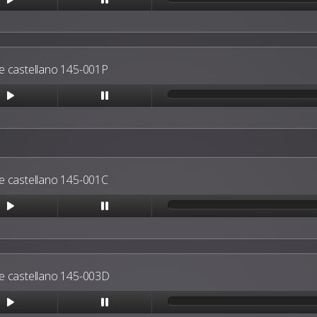
 castellano 145-001P
 castellano 145-001C
 castellano 145-003D