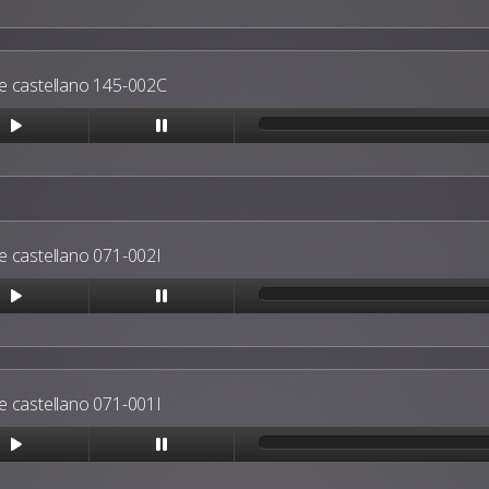
 castellano 145-002C
 castellano 071-002I
 castellano 071-001I