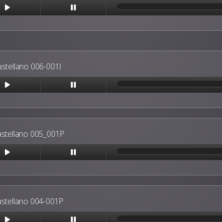
astellano 006-001I
astellano 005_001P
astellano 004-001P