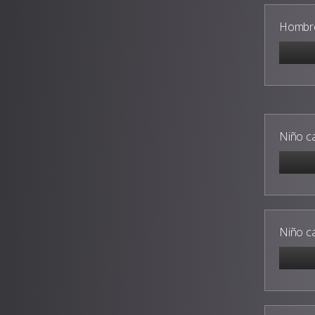
Hombre
Niño c
Niño c