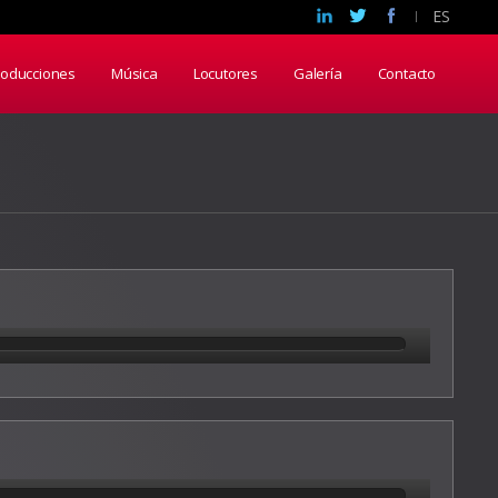
ES
roducciones
Música
Locutores
Galería
Contacto