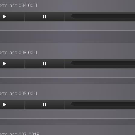
astellano 004-001I
astellano 008-001I
astellano 005-001I
astellano 007_001P