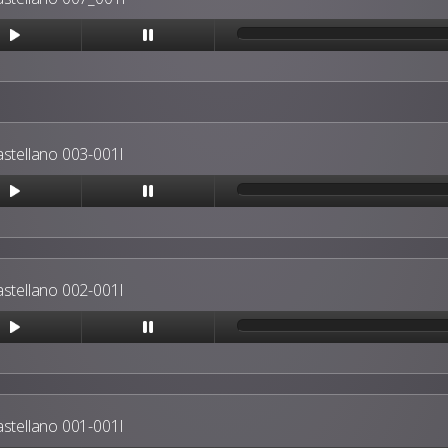
astellano 003-001I
astellano 002-001I
astellano 001-001I