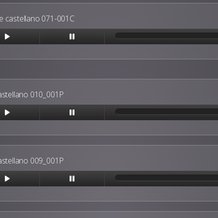
 castellano 071-001C
astellano 010_001P
astellano 009_001P