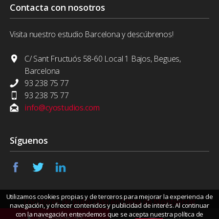
Contacta con nosotros
Visita nuestro estudio Barcelona y descúbrenos!
C/ Sant Fructuós 58-60 Local 1 Bajos, Begues,
Barcelona
93 238 75 77
93 238 75 77
info@cyostudios.com
Síguenos
Utilizamos cookies propias y de terceros para mejorar la experiencia de
Locutores de publicidad en Olesa de Montserrat
navegación, y ofrecer contenidos y publicidad de interés. Al continuar
con la navegación entendemos que se acepta nuestra política de