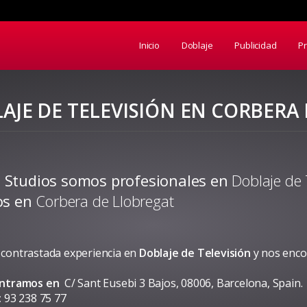
Inicio
Doblaje
Publicidad
P
AJE DE TELEVISIÓN EN CORBERA
 Studios somos profesionales en
Doblaje de 
ios en
Corbera de Llobregat
contrastada experiencia en
Doblaje de Televisión
y nos enc
ontramos en
C/ Sant Eusebi 3 Bajos, 08006, Barcelona, Spain.
:
93 238 75 77