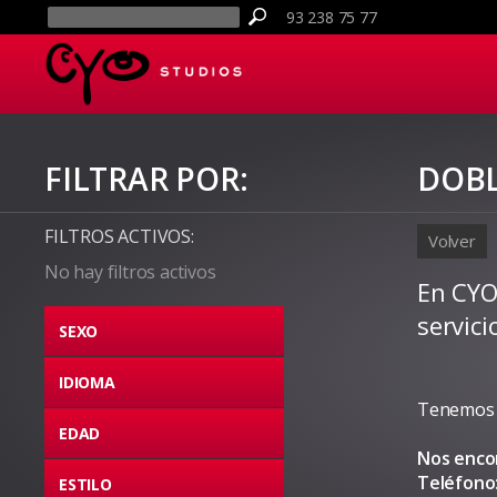
93 238 75 77
FILTRAR POR:
DOBL
FILTROS ACTIVOS:
Volver
No hay filtros activos
En CYO
servic
SEXO
IDIOMA
Tenemos 
EDAD
Nos enc
Teléfono
ESTILO