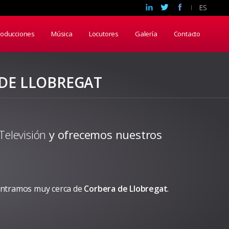
ES
roducciones
Música
Locutores
Galería
Contacto
 DE LLOBREGAT
Televisión
y ofrecemos nuestros
ontramos muy cerca de
Corbera de Llobregat
.